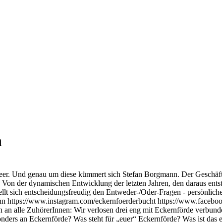
h
m Meer. Und genau um diese kümmert sich Stefan Borgmann. Der Geschä
on der dynamischen Entwicklung der letzten Jahren, den daraus ents
llt sich entscheidungsfreudig den Entweder-/Oder-Fragen - persönliche 
n https://www.instagram.com/eckernfoerderbucht https://www.facebo
an alle ZuhörerInnen: Wir verlosen drei eng mit Eckernförde verbundene
nders an Eckernförde? Was steht für „euer“ Eckernförde? Was ist das e