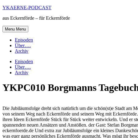
Skip
YKAERNE-PODCAST
to
aus Eckernförde – für Eckernförde
content
Menu
Menu
Episoden
Über….
Archiv
Episoden
Über….
Archiv
YKPC010 Borgmanns Tagebuc
Die Jubiläumsfolge dreht sich natürlich um die schön(st)e Stadt a
von seinem Weg nach Eckernförde und seinem Weg mit Eckernförde. V
ihren Ideen Eckernförde Stück für Stück weiter entwickeln. Und er ste
spannenden neuen Ansätzen und Anstößen. der Gast: Stefan Borgman
eckernfoerde.de Und extra zur Jubiläumsfolge ein kleines Dankeschön 
was euer ganz persönliches Eckernförde ausmacht. Was mögt ihr beso