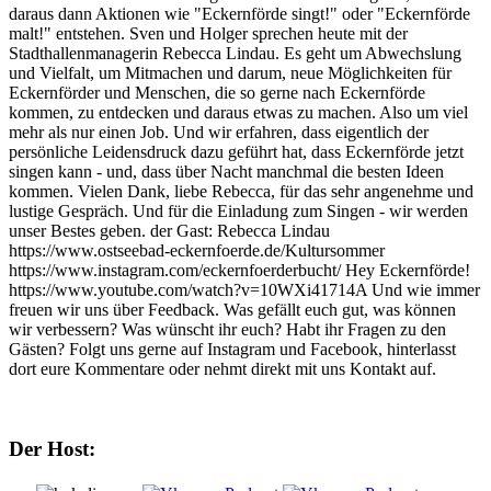
daraus dann Aktionen wie "Eckernförde singt!" oder "Eckernförde
malt!" entstehen. Sven und Holger sprechen heute mit der
Stadthallenmanagerin Rebecca Lindau. Es geht um Abwechslung
und Vielfalt, um Mitmachen und darum, neue Möglichkeiten für
Eckernförder und Menschen, die so gerne nach Eckernförde
kommen, zu entdecken und daraus etwas zu machen. Also um viel
mehr als nur einen Job. Und wir erfahren, dass eigentlich der
persönliche Leidensdruck dazu geführt hat, dass Eckernförde jetzt
singen kann - und, dass über Nacht manchmal die besten Ideen
kommen. Vielen Dank, liebe Rebecca, für das sehr angenehme und
lustige Gespräch. Und für die Einladung zum Singen - wir werden
unser Bestes geben. der Gast: Rebecca Lindau
https://www.ostseebad-eckernfoerde.de/Kultursommer
https://www.instagram.com/eckernfoerderbucht/ Hey Eckernförde!
https://www.youtube.com/watch?v=10WXi41714A Und wie immer
freuen wir uns über Feedback. Was gefällt euch gut, was können
wir verbessern? Was wünscht ihr euch? Habt ihr Fragen zu den
Gästen? Folgt uns gerne auf Instagram und Facebook, hinterlasst
dort eure Kommentare oder nehmt direkt mit uns Kontakt auf.
Der Host: