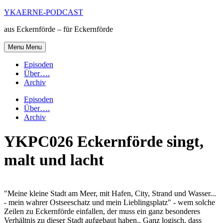
Skip
YKAERNE-PODCAST
to
aus Eckernförde – für Eckernförde
content
Menu
Menu
Episoden
Über….
Archiv
Episoden
Über….
Archiv
YKPC026 Eckernförde singt,
malt und lacht
"Meine kleine Stadt am Meer, mit Hafen, City, Strand und Wasser...
- mein wahrer Ostseeschatz und mein Lieblingsplatz" - wem solche
Zeilen zu Eckernförde einfallen, der muss ein ganz besonderes
Verhältnis zu dieser Stadt aufgebaut haben.. Ganz logisch, dass