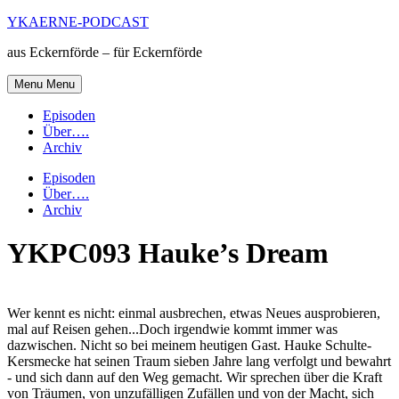
Skip
YKAERNE-PODCAST
to
aus Eckernförde – für Eckernförde
content
Menu
Menu
Episoden
Über….
Archiv
Episoden
Über….
Archiv
YKPC093 Hauke’s Dream
Wer kennt es nicht: einmal ausbrechen, etwas Neues ausprobieren,
mal auf Reisen gehen...Doch irgendwie kommt immer was
dazwischen. Nicht so bei meinem heutigen Gast. Hauke Schulte-
Kersmecke hat seinen Traum sieben Jahre lang verfolgt und bewahrt
- und sich dann auf den Weg gemacht. Wir sprechen über die Kraft
von Träumen, von unzufälligen Zufällen und von der Macht, sich