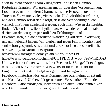
auch in leicht anderer Form - umgesetzt und ist den Camino
Portugues gelaufen. Wir sprechen mit ihr über ihre Vorbereitungen,
Lost Places mit morbidem Charme, seltsame Begegnungen, die
Trueman-Show und vieles, vieles mehr. Und wir dürfen erfahren,
wie der Camino selbst dafür sorgt, dass die Veränderungen, die
vielfach in Pilgern ausgelöst werden, auch ihren Weg in die Realität
finden. Vielen Dank, liebe Lydia, dass wir wieder einmal teilhaben
durften an deinen ganz persönlichen Erfahrungen und
Erkenntnissen, die die neuerliche Wanderung auf dem Jakobsweg
mit sich gebracht haben. Wir bleiben auf jeden Fall in Kontakt und
sind schon gespannt, was 2022 und 2023 noch so alles bereit hält.
der Gast: Lydia Möbius Instagram:
https://www.instagram.com/lydiam74/ Youtube: Ly!
https://www.youtube.com/channel/UCTPDtYB_woo_FeqWmR1Gi3
Und wie immer freuen wir uns über Feedback. Was gefällt euch gut,
was können wir verbessern? Was wünscht ihr euch? Habt ihr
Fragen zu den Gästen? Folgt uns gerne auf Instagram und
Facebook, hinterlasst dort eure Kommentare oder nehmt direkt mit
uns Kontakt auf. Und erzählt gerne euren Verwandten, Freunden,
Nachbarn, Arbeitskollegen, Bekannten und auch Unbekannten von
uns. Damit würdet ihr uns eine große Freude bereiten.
Der Host: