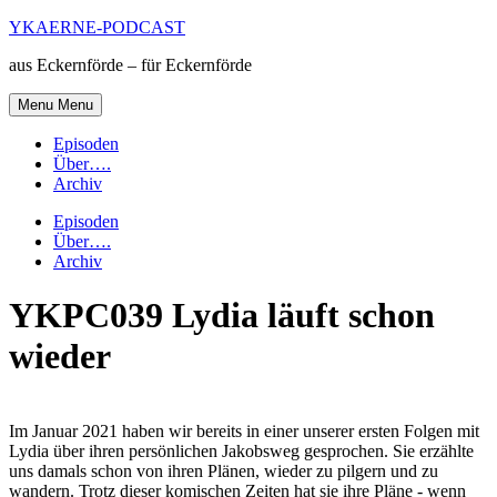
Skip
YKAERNE-PODCAST
to
aus Eckernförde – für Eckernförde
content
Menu
Menu
Episoden
Über….
Archiv
Episoden
Über….
Archiv
YKPC039 Lydia läuft schon
wieder
Im Januar 2021 haben wir bereits in einer unserer ersten Folgen mit
Lydia über ihren persönlichen Jakobsweg gesprochen. Sie erzählte
uns damals schon von ihren Plänen, wieder zu pilgern und zu
wandern. Trotz dieser komischen Zeiten hat sie ihre Pläne - wenn