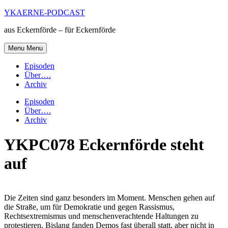
Skip
YKAERNE-PODCAST
to
aus Eckernförde – für Eckernförde
content
Menu
Menu
Episoden
Über….
Archiv
Episoden
Über….
Archiv
YKPC078 Eckernförde steht
auf
Die Zeiten sind ganz besonders im Moment. Menschen gehen auf
die Straße, um für Demokratie und gegen Rassismus,
Rechtsextremismus und menschenverachtende Haltungen zu
protestieren. Bislang fanden Demos fast überall statt, aber nicht in