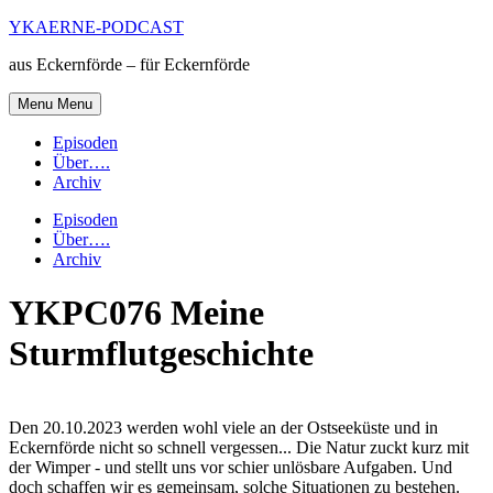
Skip
YKAERNE-PODCAST
to
aus Eckernförde – für Eckernförde
content
Menu
Menu
Episoden
Über….
Archiv
Episoden
Über….
Archiv
YKPC076 Meine
Sturmflutgeschichte
Den 20.10.2023 werden wohl viele an der Ostseeküste und in
Eckernförde nicht so schnell vergessen... Die Natur zuckt kurz mit
der Wimper - und stellt uns vor schier unlösbare Aufgaben. Und
doch schaffen wir es gemeinsam, solche Situationen zu bestehen.