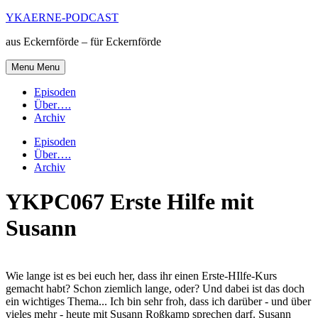
Skip
YKAERNE-PODCAST
to
aus Eckernförde – für Eckernförde
content
Menu
Menu
Episoden
Über….
Archiv
Episoden
Über….
Archiv
YKPC067 Erste Hilfe mit
Susann
Wie lange ist es bei euch her, dass ihr einen Erste-HIlfe-Kurs
gemacht habt? Schon ziemlich lange, oder? Und dabei ist das doch
ein wichtiges Thema... Ich bin sehr froh, dass ich darüber - und über
vieles mehr - heute mit Susann Roßkamp sprechen darf. Susann