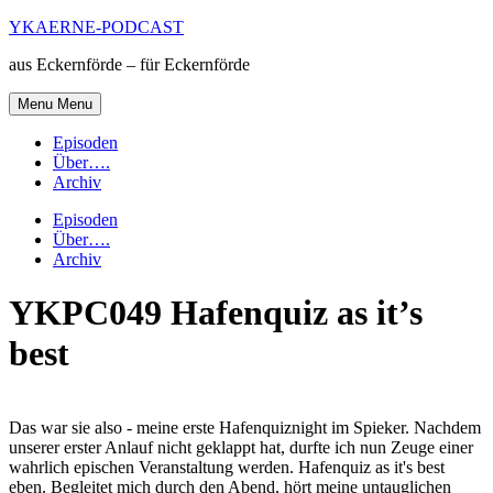
Skip
YKAERNE-PODCAST
to
aus Eckernförde – für Eckernförde
content
Menu
Menu
Episoden
Über….
Archiv
Episoden
Über….
Archiv
YKPC049 Hafenquiz as it’s
best
Das war sie also - meine erste Hafenquiznight im Spieker. Nachdem
unserer erster Anlauf nicht geklappt hat, durfte ich nun Zeuge einer
wahrlich epischen Veranstaltung werden. Hafenquiz as it's best
eben. Begleitet mich durch den Abend, hört meine untauglichen