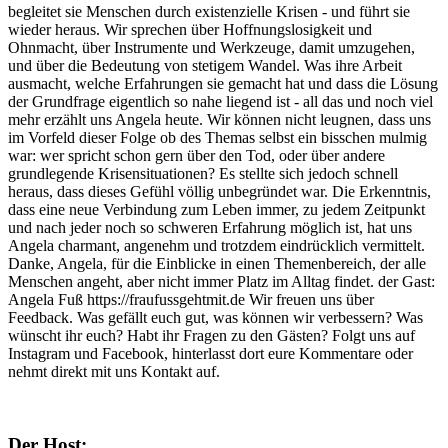
begleitet sie Menschen durch existenzielle Krisen - und führt sie
wieder heraus. Wir sprechen über Hoffnungslosigkeit und
Ohnmacht, über Instrumente und Werkzeuge, damit umzugehen,
und über die Bedeutung von stetigem Wandel. Was ihre Arbeit
ausmacht, welche Erfahrungen sie gemacht hat und dass die Lösung
der Grundfrage eigentlich so nahe liegend ist - all das und noch viel
mehr erzählt uns Angela heute. Wir können nicht leugnen, dass uns
im Vorfeld dieser Folge ob des Themas selbst ein bisschen mulmig
war: wer spricht schon gern über den Tod, oder über andere
grundlegende Krisensituationen? Es stellte sich jedoch schnell
heraus, dass dieses Gefühl völlig unbegründet war. Die Erkenntnis,
dass eine neue Verbindung zum Leben immer, zu jedem Zeitpunkt
und nach jeder noch so schweren Erfahrung möglich ist, hat uns
Angela charmant, angenehm und trotzdem eindrücklich vermittelt.
Danke, Angela, für die Einblicke in einen Themenbereich, der alle
Menschen angeht, aber nicht immer Platz im Alltag findet. der Gast:
Angela Fuß https://fraufussgehtmit.de Wir freuen uns über
Feedback. Was gefällt euch gut, was können wir verbessern? Was
wünscht ihr euch? Habt ihr Fragen zu den Gästen? Folgt uns auf
Instagram und Facebook, hinterlasst dort eure Kommentare oder
nehmt direkt mit uns Kontakt auf.
Der Host: