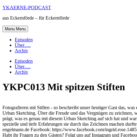
Skip
YKAERNE-PODCAST
to
aus Eckernförde – für Eckernförde
content
Menu
Menu
Episoden
Über….
Archiv
Episoden
Über….
Archiv
YKPC013 Mit spitzen Stiften
Fotografieren mit Stiften - so beschreibt unser heutiger Gast das, 
Urban Sketching. Über die Freude und das Vergnügen zu zeichnen, w
prägt, was es genau mit diesem Urban Sketching auf sich hat und war
spezielle und tiefe Erfahrungen sie durch das Zeichnen machen durft
engelmann.de Facebook: https://www.facebook.com/ingrid.rose.1485 
Habt ihr Fragen zu den Gästen? Folgt uns auf Instagram und Facebook